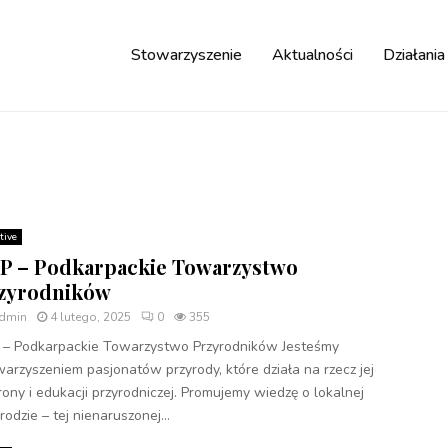
Stowarzyszenie
Aktualności
Działania
tive
P – Podkarpackie Towarzystwo
zyrodników
dmin
4 lutego, 2025
0
355
 – Podkarpackie Towarzystwo Przyrodników Jesteśmy
arzyszeniem pasjonatów przyrody, które działa na rzecz jej
ony i edukacji przyrodniczej. Promujemy wiedzę o lokalnej
rodzie – tej nienaruszonej...