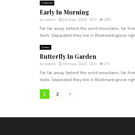
Creative
Early In Morning
by
admin
16 maja, 2018
0
289
Far far away, behind the word mountains, far from
texts. Separated they live in Bookmarksgrove right
Green
Butterfly In Garden
by
admin
16 maja, 2018
0
271
Far far away, behind the word mountains, far from
texts. Separated they live in Bookmarksgrove right
Stronicowanie
1
2
wpisów