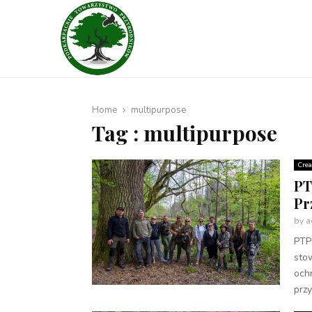
Home
multipurpose
Tag : multipurpose
Crea
PT
Pr
by
a
PTP
stow
ochr
przy