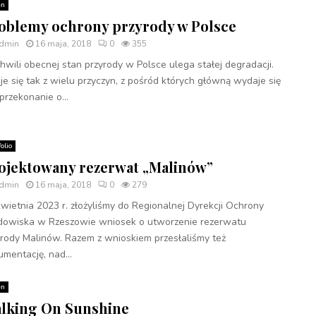
en
oblemy ochrony przyrody w Polsce
dmin
16 maja, 2018
0
355
wili obecnej stan przyrody w Polsce ulega stałej degradacji.
je się tak z wielu przyczyn, z pośród których główną wydaje się
przekonanie o...
folio
ojektowany rezerwat „Malinów”
dmin
16 maja, 2018
0
279
wietnia 2023 r. złożyliśmy do Regionalnej Dyrekcji Ochrony
dowiska w Rzeszowie wniosek o utworzenie rezerwatu
yrody Malinów. Razem z wnioskiem przesłaliśmy też
mentację, nad...
en
lking On Sunshine