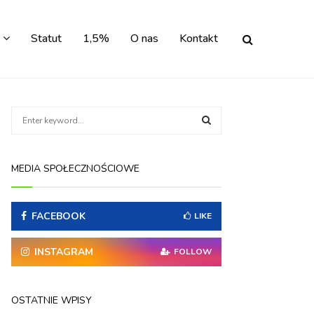
Statut
1,5%
O nas
Kontakt
S
e
a
S
r
MEDIA SPOŁECZNOŚCIOWE
c
E
h
f
A
FACEBOOK
o
LIKE
r
R
:
INSTAGRAM
FOLLOW
C
H
OSTATNIE WPISY