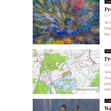
Gre
Pr
by
a
W ch
Dzie
być 
Port
Pr
by
a
24 k
Śro
prz
doku
Gre
Wa