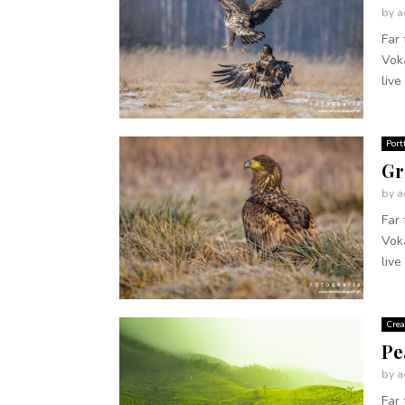
by
a
Far 
Voka
live
Port
Gr
by
a
Far 
Voka
live
Crea
Pe
by
a
Far 