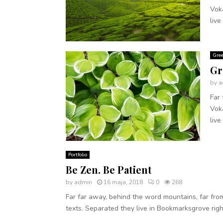
Voka
live
Gre
Gr
by
a
Far 
Voka
live
Portfolio
Be Zen. Be Patient
by
admin
16 maja, 2018
0
268
Far far away, behind the word mountains, far from
texts. Separated they live in Bookmarksgrove right