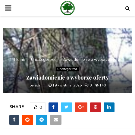
PRIMARY
MENU
Home
Uncategorized
Zawiadomienie o wyborze oferty
Uncategorized
Zawiadomienie o wyborze oferty
by
admin
19 kwietnia, 2026
0
140
SHARE
0