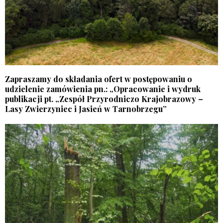
Zapraszamy do składania ofert w postępowaniu o
udzielenie zamówienia pn.: „Opracowanie i wydruk
publikacji pt. „Zespół Przyrodniczo Krajobrazowy –
Lasy Zwierzyniec i Jasień w Tarnobrzegu”