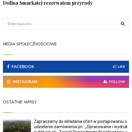
Dolina Smarkatej rezerwatem przyrody
S
e
a
S
r
MEDIA SPOŁECZNOŚCIOWE
c
E
h
f
A
o
FACEBOOK
LIKE
r
R
:
INSTAGRAM
FOLLOW
C
H
OSTATNIE WPISY
Zapraszamy do składania ofert w postępowaniu o
udzielenie zamówienia pn.: „Opracowanie i wydruk