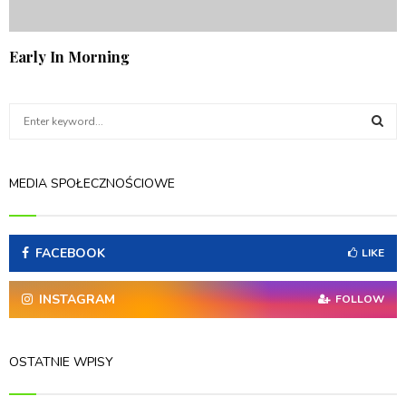
Early In Morning
S
e
a
S
r
MEDIA SPOŁECZNOŚCIOWE
c
E
h
f
A
o
FACEBOOK
LIKE
r
R
:
INSTAGRAM
FOLLOW
C
H
OSTATNIE WPISY