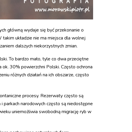
órych główną wydaje się być przekonanie o
takim układzie nie ma miejsca dla wolnej
ędzaniem dalszych niekorzystnych zmian.
ski. To bardzo mało, tyle co dwa przeciętne
a ok. 30% powierzchni Polski. Często ochrona
niu różnych działań na ich obszarze, często
pontaniczne procesy. Rezerwaty często są
ch i parkach narodowych często są niedostępne
 wieku uniemożliwia swobodną migrację ryb w