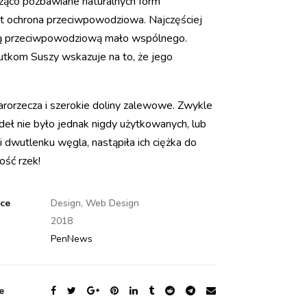
ieżąco pozbawiane naturalnych form
st ochrona przeciwpowodziowa. Najczęściej
oną przeciwpowodziową mało wspólnego.
utkom Suszy wskazuje na to, że jego
arorzecza i szerokie doliny zalewowe. Zwykle
eł nie było jednak nigdy użytkowanych, lub
i dwutlenku węgla, nastąpiła ich ciężka do
ość rzek!
ice
Design, Web Design
2018
PenNews
e