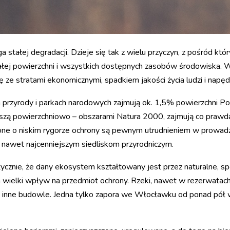
 stałej degradacji. Dzieje się tak z wielu przyczyn, z pośród kt
łej powierzchni i wszystkich dostępnych zasobów środowiska. W 
się ze stratami ekonomicznymi, spadkiem jakości życia ludzi i nap
przyrody i parkach narodowych zajmują ok. 1,5% powierzchni Pol
iększą powierzchniowo – obszarami Natura 2000, zajmują co prawd
nione o niskim rygorze ochrony są pewnym utrudnieniem w prowadze
y nawet najcenniejszym siedliskom przyrodniczym.
ycznie, że dany ekosystem kształtowany jest przez naturalne, s
ma wielki wpływ na przedmiot ochrony. Rzeki, nawet w rezerwata
i inne budowle. Jedna tylko zapora we Włocławku od ponad pół