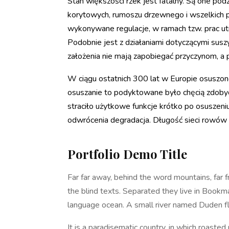
Stan większości rzek jest fatalny. Są one po
korytowych, rumoszu drzewnego i wszelkich p
wykonywane regulacje, w ramach tzw. prac u
Podobnie jest z działaniami dotyczącymi sus
założenia nie mają zapobiegać przyczynom, a
W ciągu ostatnich 300 lat w Europie osuszono
osuszanie to podyktowane było chęcią zdobyc
straciło użytkowe funkcje krótko po osuszeniu
odwrócenia degradacja. Długość sieci rowów 
Portfolio Demo Title
Far far away, behind the word mountains, far f
the blind texts. Separated they live in Bookma
language ocean. A small river named Duden fl
It is a paradisematic country, in which roasted