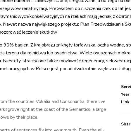
dzielone barierami, zanieczyszczone, uregulowane, a do tego na b
rzejawów renaturyzacji. Pretekstem do niszczenia rzek od lat je
trzymaniowych/konserwacyjnych na rzekach mają jednak z ochr
zy. Nawet nazwa największego projektu: Plan Przeciwdziałania Sk
 pozorować leczenie skutków.
 90% bagien. Z krajobrazu zniknęły torfowiska, oczka wodne, st
ia terenu dla rolnictwa lub osadnictwa. Wiele osuszonych mokrad
. Niestety, straciły one także możliwość regeneracji, sekwestracj
melioracyjnych w Polsce jest ponad dwukrotnie większa niż dług
Serv
Year
rom the countries Vokalia and Consonantia, there live
Link
rksgrove right at the coast of the Semantics, a large
ows by their place.
Shar
 parts of sentences fly into your mouth. Even the all-