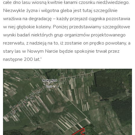
całe dno lasu wiosną kwitnie łanami czosnku niedźwiedziego.
Niezwykle żyzna i wilgotna gleba jest tutaj szczególnie
wrażliwa na degradację – każdy przejazd ciągnika pozostawia
w niej głębokie koleiny. Poniżej przedstawiamy szczegółowe
wyniki badań niektórych grup organizmów projektowanego
rezerwatu, z nadzieją na to, iż zostanie on prędko powołany, a
stary las w Nowym Narcie będzie spokojnie trwał przez
następne 200 lat.”